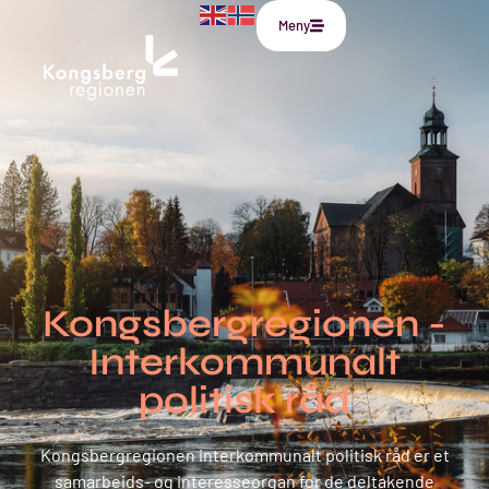
til
Meny
innholdet
Kongsbergregionen -
Interkommunalt
politisk råd
Kongsbergregionen interkommunalt politisk råd er et
samarbeids- og interesseorgan for de deltakende