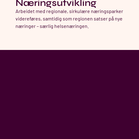
Næringsutvikling​
Arbeidet med regionale, sirkulære næringsparker
videreføres, samtidig som regionen satser på nye
næringer – særlig helsenæringen.