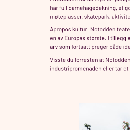
har full barnehagedekning, et g
møteplasser, skatepark, aktivite
Apropos kultur: Notodden teater b
en av Europas største. I tilleg
arv som fortsatt preger både ide
Visste du forresten at Notodden
industripromenaden eller tar et