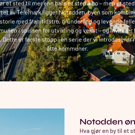
ør et sted til mer enn bare et sted å bo – men et sted å
rtet av Telemark ligger Notodden, byen som kombin
istorie med framtidstro, gründerånd og levende fell
unen i spissen for utvikling og vekst – og inviterer
. Dette er første stopp i en serie der vi introduserer
åtte kommuner.
Notodden øn
Hva gjør en by til et st