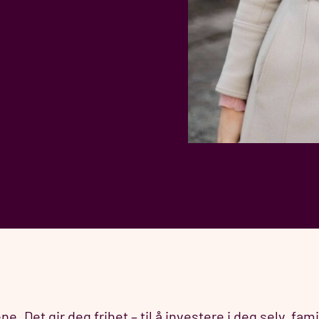
. Det gir deg frihet – til å investere i deg selv, fa