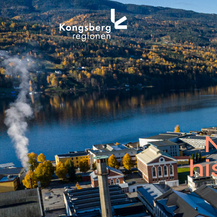
til
innholdet
N
hi