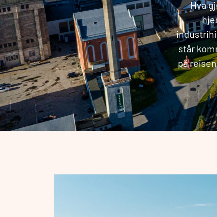
Hva gj
hje
industrih
står komm
på reisen