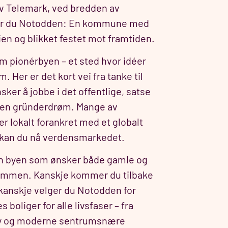
av Telemark, ved bredden av
ner du Notodden: En kommune med
rien og blikket festet mot framtiden.
m pionérbyen – et sted hvor idéer
om. Her er det kort vei fra tanke til
sker å jobbe i det offentlige, satse
re en gründerdrøm. Mange av
r lokalt forankret med et globalt
a kan du nå verdensmarkedet.
n byen som ønsker både gamle og
ommen. Kanskje kommer du tilbake
r kanskje velger du Notodden for
 boliger for alle livsfaser – fra
by og moderne sentrumsnære