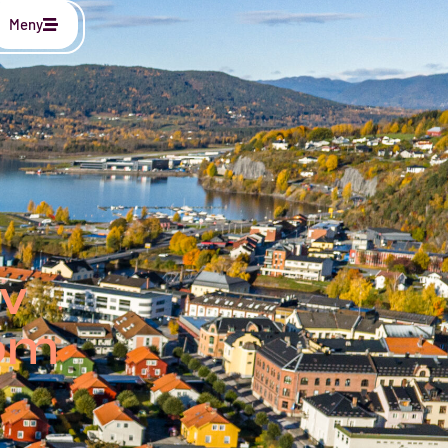
Meny
av
 om