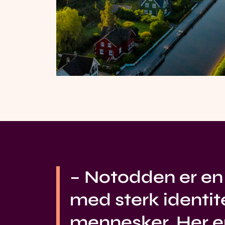
– Notodden er e
med sterk identi
mennesker. Her er