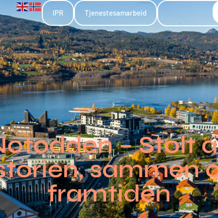
IPR
Tjenestesamarbeid
otodden – Stolt 
storien, sammen
framtiden