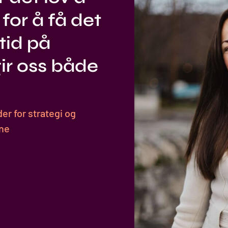
 for å få det
mtid på
gir oss både
r for strategi og
ne