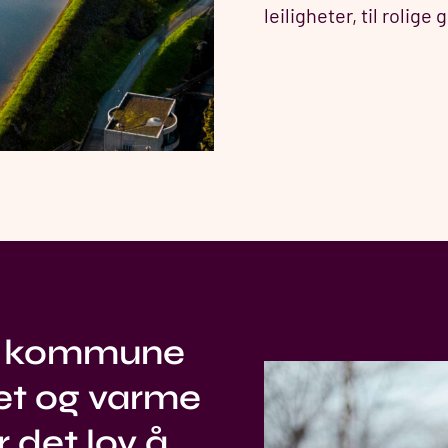
leiligheter, til rolige
n kommune
tet og varme
 det lov å