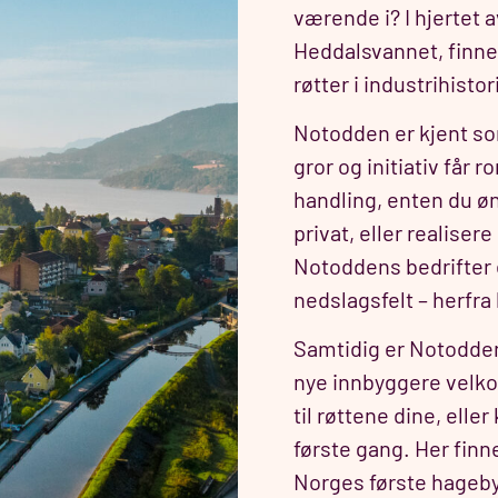
værende i? I hjertet 
Heddalsvannet, fin
røtter i industrihisto
Notodden er kjent so
gror og initiativ får r
handling, enten du øn
privat, eller realise
Notoddens bedrifter e
nedslagsfelt – herfr
Samtidig er Notodde
nye innbyggere velk
til røttene dine, elle
første gang. Her finnes
Norges første hage