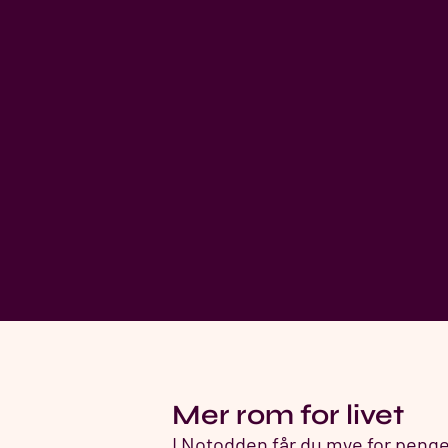
Mer rom for livet
I Notodden får du mye for pengene