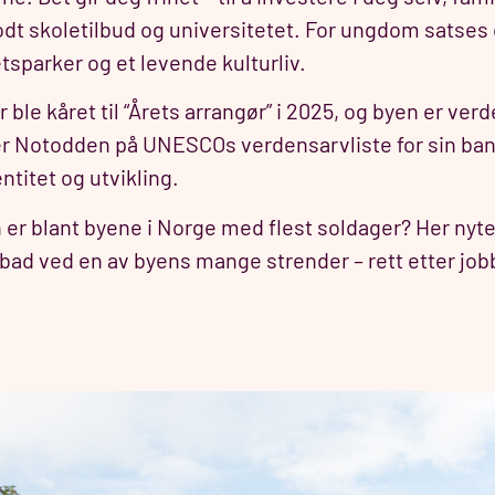
odt skoletilbud og universitetet. For ungdom satses
tsparker og et levende kulturliv.
le kåret til “Årets arrangør” i 2025, og byen er verd
g er Notodden på UNESCOs verdensarvliste for sin ban
ntitet og utvikling.
 er blant byene i Norge med flest soldager? Her ny
 bad ved en av byens mange strender – rett etter job