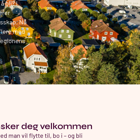
 bli? I
erer
esskap. Nå
 flere med
 regionens
sker deg velkommen
ed man vil flytte til, bo i – og bli