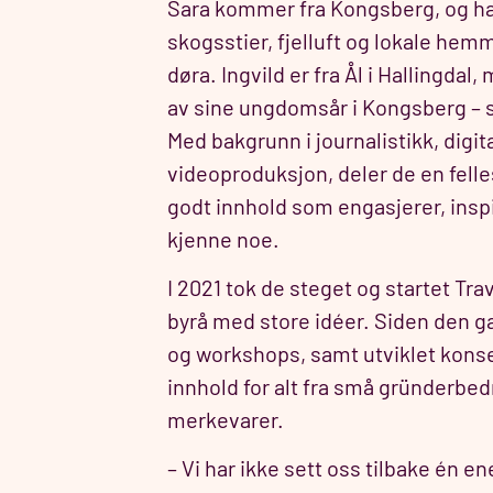
Sara kommer fra Kongsberg, og h
skogsstier, fjelluft og lokale hem
døra. Ingvild er fra Ål i Hallingdal
av sine ungdomsår i Kongsberg –
Med bakgrunn i journalistikk, digi
videoproduksjon, deler de en fell
godt innhold som engasjerer, inspire
kjenne noe.
I 2021 tok de steget og startet Trav
byrå med store idéer. Siden den g
og workshops, samt utviklet kons
innhold for alt fra små gründerbedri
merkevarer.
– Vi har ikke sett oss tilbake én e