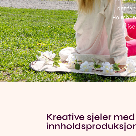
det fa
Holmberg
reise
Kreative sjeler med 
innholdsproduksjo