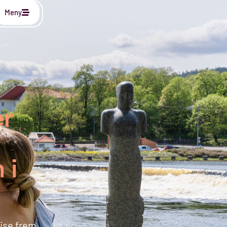
Meny
er
 i
vise frem