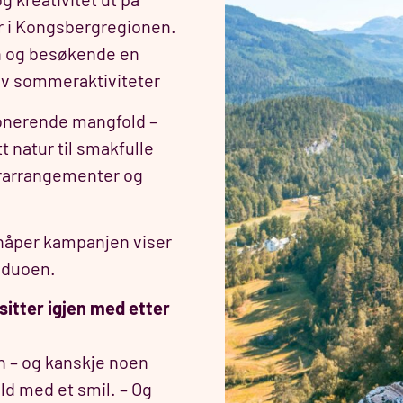
er i Kongsbergregionen.
en og besøkende en
 av sommeraktiviteter
onerende mangfold –
tt natur til smakfulle
rarrangementer og
i håper kampanjen viser
 duoen.
sitter igjen med etter
n – og kanskje noen
ld med et smil. – Og