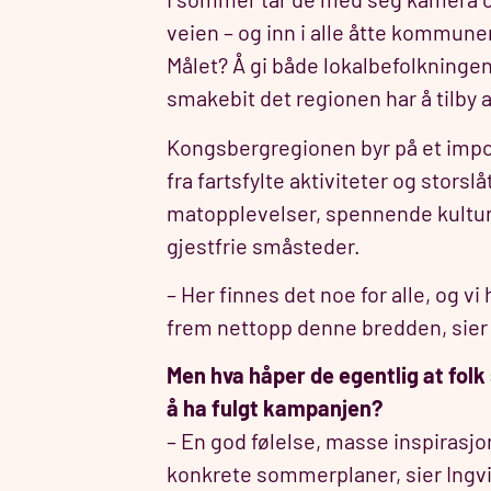
veien – og inn i alle åtte kommun
Målet? Å gi både lokalbefolkning
smakebit det regionen har å tilby
Kongsbergregionen byr på et imp
fra fartsfylte aktiviteter og storslå
matopplevelser, spennende kultu
gjestfrie småsteder.
– Her finnes det noe for alle, og v
frem nettopp denne bredden, sier
Men hva håper de egentlig at folk 
å ha fulgt kampanjen?
– En god følelse, masse inspirasjo
konkrete sommerplaner, sier Ingvi