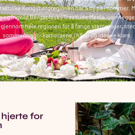
ntastiske Kongsbergregionen har å by på i sommer. M
 og Ingvild Bergaplass i Travitude Media, som legger
 gjennom hele regionen for å fange stemninger, ste
sommermagi – kameraene i hånd og idéene klare.
hjerte for
n