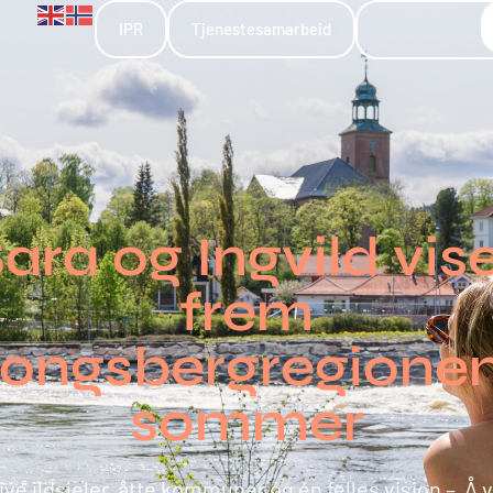
IPR
Tjenestesamarbeid
ara og Ingvild vis
frem
ongsbergregionen
sommer
ive ildsjeler, åtte kommuner og én felles visjon – Å 