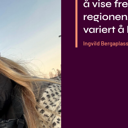
å vise f
regionen
variert å
Ingvild Bergaplass