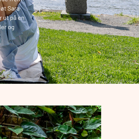
øt Sara
 ut på en
der og