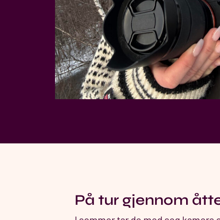
På tur gjennom åt
I sommer tar de med seg kamera og