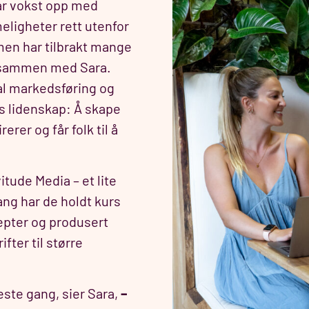
ar vokst opp med
meligheter rett utenfor
, men har tilbrakt mange
 sammen med Sara.
tal markedsføring og
es lidenskap: Å skape
rer og får folk til å
itude Media – et lite
ang har de holdt kurs
epter og produsert
fter til større
neste gang, sier Sara,
–