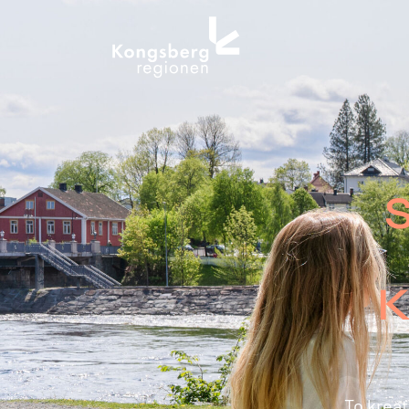
til
innholdet
S
K
To kreat