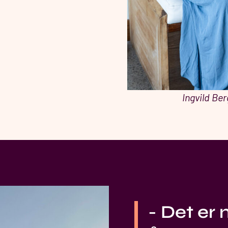
Ingvild Be
- Det er