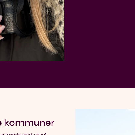
te kommuner
 kreativitet ut på