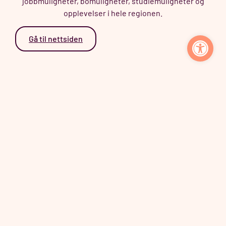
jobbmuligheter, bomuligheter, studiemuligheter og
opplevelser i hele regionen.
Vis v
Gå til nettsiden