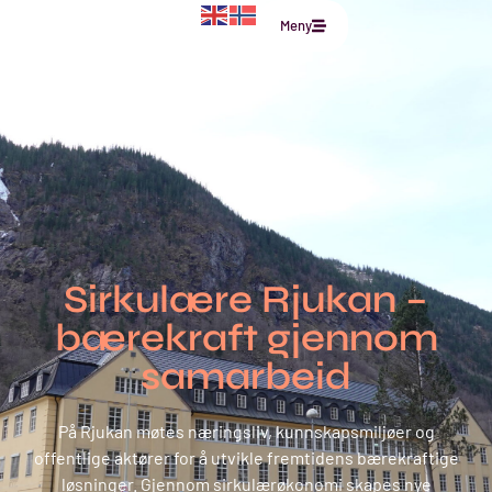
til
Meny
innholdet
Sirkulære Rjukan –
bærekraft gjennom
samarbeid
På Rjukan møtes næringsliv, kunnskapsmiljøer og
offentlige aktører for å utvikle fremtidens bærekraftige
løsninger. Gjennom sirkulærøkonomi skapes nye